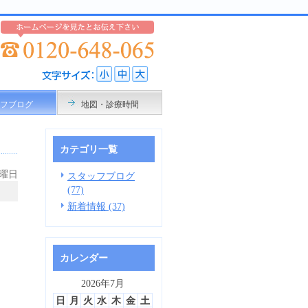
フブログ
地図・診療時間
カテゴリ一覧
金曜日
スタッフブログ
(77)
新着情報 (37)
カレンダー
2026年7月
日
月
火
水
木
金
土