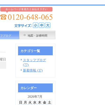
フブログ
地図・診療時間
カテゴリ一覧
水曜日
スタッフブログ
(77)
新着情報 (37)
カレンダー
2026年7月
日
月
火
水
木
金
土