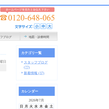
フブログ
地図・診療時間
カテゴリ一覧
火曜日
スタッフブログ
(77)
新着情報 (37)
カレンダー
2026年7月
日
月
火
水
木
金
土