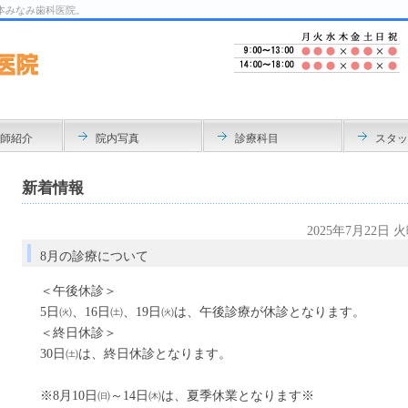
本みなみ歯科医院。
師紹介
院内写真
診療科目
スタッ
新着情報
2025年7月22日 
8月の診療について
＜午後休診＞
5日㈫、16日㈯、19日㈫は、午後診療が休診となります。
＜終日休診＞
30日㈯は、終日休診となります。
※8月10日㈰～14日㈭は、夏季休業となります※